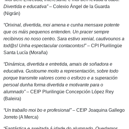
Divertida e educativa”
– Colexio Ángel de la Guarda
(Nigrán)
“Orixinal, divertida, moi amena e cunha mensaxe potente
que os máis pequenos entenden. Un pracer sempre
recibirvos no noso centro. Sara estivo xenial, cautivounos a
tod@s! Unha espectacular contacontos!”
– CPI Plurilingüe
Santa Lucía (Moraña)
“Dinámica, divertida e entretida, amais de soñadora e
educativa. Gustoume moito a representación, sobre todo
porque transmite valores como o esforzo e a superación
persoal dunha forma divertida e motivante para o
alumnado”
– CEIP Plurilingüe Concepción López Rey
(Baleira)
“Un traballo moi bo e profesional”
– CEIP Joaquina Gallego
Jorreto (A Merca)
“Fantástica e axeitada á idade do alumnado. Quedamos