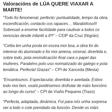
Valoracións de LÚA QUERE VIAXAR A
MARTE!
“Todo foi fenomenal, perfecto: puntualidade, tempo da obra,
escenificación, contacto cos rapaces… Marabilloso!!!
Sobresaír a enorme facilidade para cautivar a todos os
nenos/as desde infantil a 6º!”
– CEIP da Cruz (Nigrán)
“Celtia ten unha posta en escea moi boa, a obra foi do
interese do alumnado e foi moi amena, orixinal, divertida e,
sobre todo, pola reivindicación final cara o papel das
mulleres. Parabéns polo uso normalizado do galego e pola
temática. Perfecta! Grazas
” – CPI de Xanceda (Mesía)
“Encantounos. Espectacular, divertida e axeitada. Estivo
todo moi ben, oxalá poidésemos disfrutar de máis funcións
ao longo do curso
” – CPI de Viaño Pequeno (Trazo)
“Perfecta, adaptada, dinámica. Foi para nós unha sorpresa
ver a todo o cole prendado da función. Dende os máis