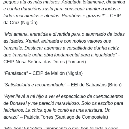
peques ata os más maiores. Adaptada totalmente, dinámica
e cunha duracións xusta para conseguir manter a todos e
todas moi atentos e atentas. Parabéns e grazas!!!”
– CEIP
da Cruz (Nigrán)
“Moi amena, entretida e divertida para o alumnado de todas
as idades. Xenial, animada e con moitos valores que
transmite. Destacar ademais a versatilidade dunha actriz
que transmite unha obra fundamental para a igualdade”
–
CEIP Nosa Señora das Dores (Forcarei)
“Fantástica”
– CEIP de Mallón (Nigrán)
“Satisfactoria e recomendable”
– EEI de Sabaxáns (Brión)
“Ayer llevé a mi hijo a ver el espectáculo de cuentacuentos
de Bonaval y me pareció maravilloso. Solo os escribo para
felicitaros. La chica que lo contó es una artistaza. Un
abrazo
” – Patricia Torres (Santiago de Compostela)
“Moi ben! Entretida, interesante e moi ben levada a cabo.